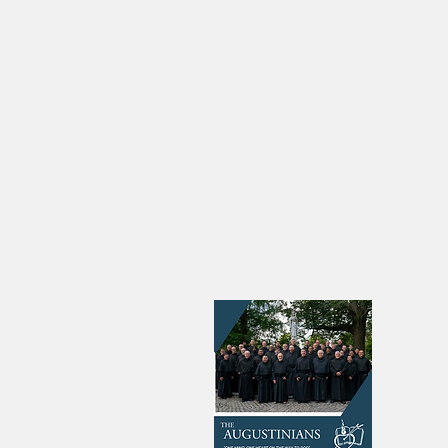
De matemático a Papa: La
Los 