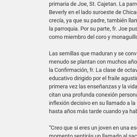
primaria de Joe, St. Cajetan. La par
Beverly en el lado suroeste de Chicago
crecía, ya que su padre, también l
la parroquia. Por su parte, fr. Joe 
como miembro del coro y monaguillo,
Las semillas que maduran y se convi
menudo se plantan con muchos años 
la Confirmación, fr. La clase de octa
educativo dirigido por el fraile agust
primera vez las enseñanzas y la vida
citan una profunda conexión persona
inflexión decisivo en su llamado a l
hasta años más tarde cuando ya hab
“Creo que si eres un joven en una esc
momento sentirás un llamado al sac