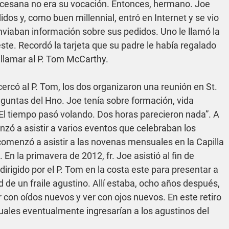
iocesana no era su vocación. Entonces, hermano. Joe 
s y, como buen millennial, entró en Internet y se vio 
nviaban información sobre sus pedidos. Uno le llamó la 
ste. Recordó la tarjeta que su padre le había regalado 
 llamar al P. Tom McCarthy.
rcó al P. Tom, los dos organizaron una reunión en St. 
reguntas del Hno. Joe tenía sobre formación, vida 
 “El tiempo pasó volando. Dos horas parecieron nada”. A 
zó a asistir a varios eventos que celebraban los 
comenzó a asistir a las novenas mensuales en la Capilla 
En la primavera de 2012, fr. Joe asistió al fin de 
rigido por el P. Tom en la costa este para presentar a 
ad de un fraile agustino. Allí estaba, ocho años después, 
ír con oídos nuevos y ver con ojos nuevos. En este retiro 
uales eventualmente ingresarían a los agustinos del 