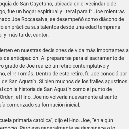
roquia de San Cayetano, ubicada en el vecindario de 
, fue un hogar espiritual y literal para fr. Joe mientras 
lamado Joe Roccasalva, se desempeñó como diácono de 
puso en práctica sus talentos desde una edad temprana 
 y más tarde, cantor.
erten en nuestras decisiones de vida más importantes a
de anticipación. Al prepararse para el sacramento de 
vo grado de Joe realizó un retiro contemplativo y 
ino, el P. Tomás. Dentro de este retiro, fr. Joe conoció por 
 de San Agustín. Si bien muchos de los frailes agustinos 
l con la historia de San Agustín como el punto de 
a Orden, el Hno. Joe no volvería nuevamente al santo 
ía comenzado su formación inicial.
uela primaria católica”, dijo el Hno. Joe, “en algún 
erdocio. Pero eso generalmente se desvanece o lo 